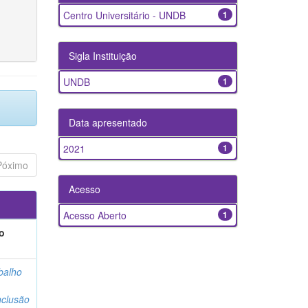
Centro Universitário - UNDB
1
Sigla Instituição
UNDB
1
Data apresentado
2021
1
Póximo
Acesso
Acesso Aberto
1
o
balho
clusão