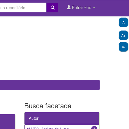
Entrar em:
A
A+
A-
Busca facetada
Autor
1