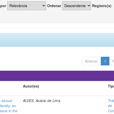
 por
Ordenar
Registro(s)
Anterior
1
Autor(es)
Tip
e sexual
ALVES, Acácio de Lima
Tra
dentity: an
de
issue in the
Con