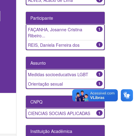
ALVES, Acácio de Lima
Participante
FAÇANHA, Josanne Cristina
1
Ribeiro...
REIS, Daniela Ferreira dos
1
Assunto
Medidas socioeducativas LGBT
1
Orientação sexual
1
CNPQ
CIENCIAS SOCIAIS APLICADAS
1
Instituição Acadêmica