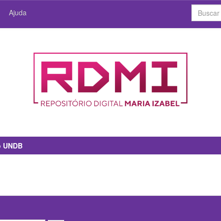
Ajuda
io UNDB