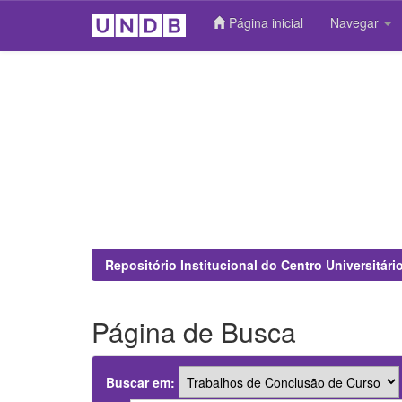
Página inicial
Navegar
Skip
navigation
Repositório Institucional do Centro Universitár
Página de Busca
Buscar em: