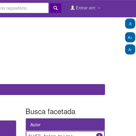
Entrar em:
A
A+
A-
Busca facetada
Autor
1