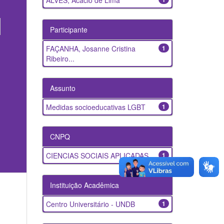
ALVES, Acácio de Lima
Participante
FAÇANHA, Josanne Cristina
1
Ribeiro...
Assunto
Medidas socioeducativas LGBT
1
CNPQ
CIENCIAS SOCIAIS APLICADAS
1
Instituição Acadêmica
Centro Universitário - UNDB
1