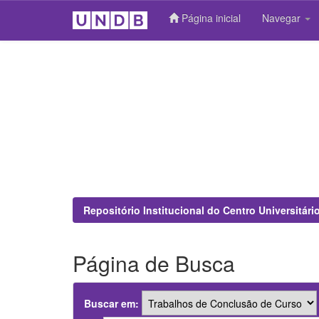
Página inicial
Navegar
Skip
navigation
Repositório Institucional do Centro Universitár
Página de Busca
Buscar em: