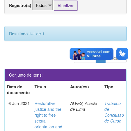
Registro(s)
Resultado 1-1 de 1.
Anterior
1
Póximo
Conjunto de itens:
Data do
Título
Autor(es)
Tipo
documento
6-Jun-2021
Restorative
ALVES, Acácio
Trabalho
justice and the
de Lima
de
right to free
Conclusão
sexual
de Curso
orientation and