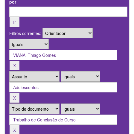
por
Filtros correntes: