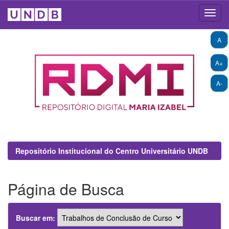
Skip
A
navigation
A+
A-
Repositório Institucional do Centro Universitário UNDB
Página de Busca
Buscar em: