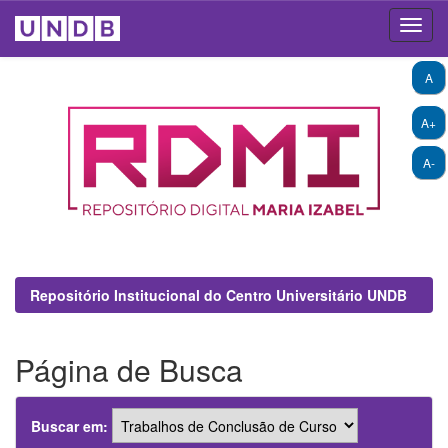
Skip
A
navigation
A+
A-
Repositório Institucional do Centro Universitário UNDB
Página de Busca
Buscar em: