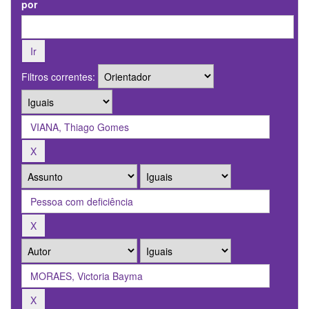
por
Filtros correntes: