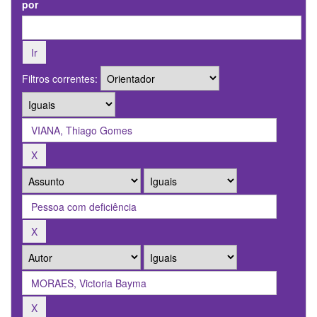
por
Filtros correntes: