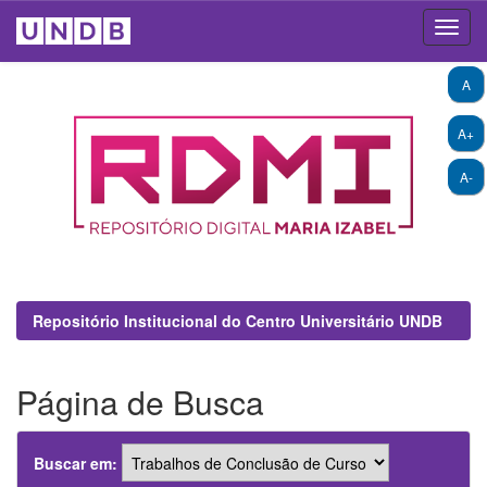
Skip
A
navigation
A+
A-
Repositório Institucional do Centro Universitário UNDB
Página de Busca
Buscar em: