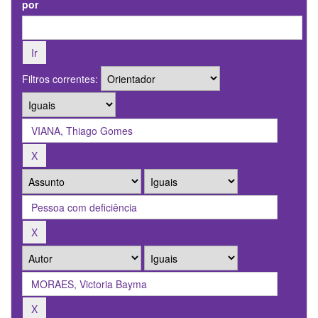
por
Filtros correntes: