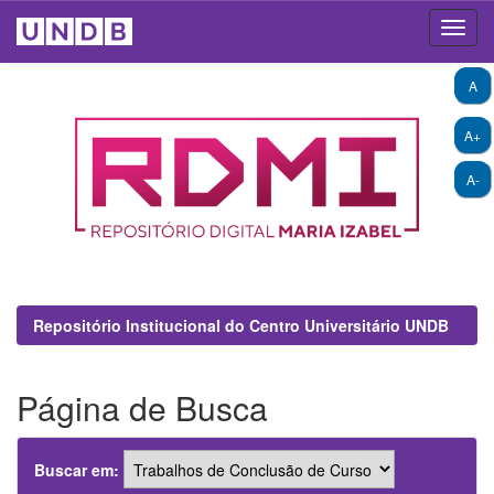
Skip
A
navigation
A+
A-
Repositório Institucional do Centro Universitário UNDB
Página de Busca
Buscar em: