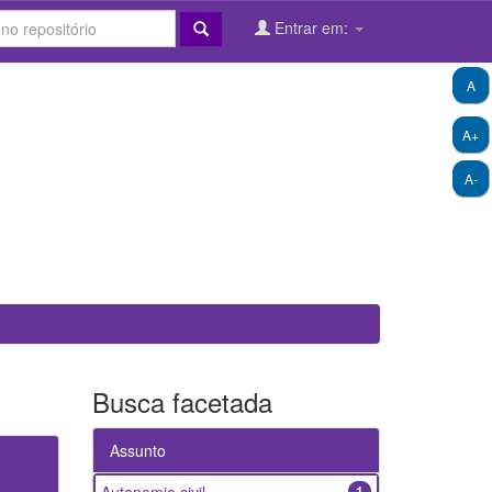
Entrar em:
A
A+
A-
Busca facetada
Assunto
1