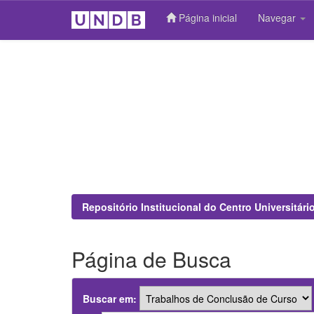
Página inicial
Navegar
Skip
navigation
Repositório Institucional do Centro Universitár
Página de Busca
Buscar em: