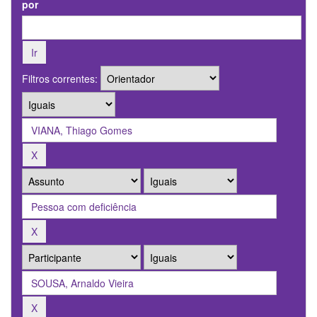
por
Filtros correntes: