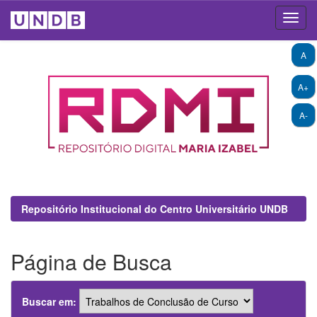
Skip
A
navigation
A+
A-
Repositório Institucional do Centro Universitário UNDB
Página de Busca
Buscar em: