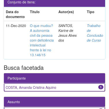
Conjunto de itens:
Data do
Título
Autor(es)
Tipo
documento
11-Dec-2020
O que mudou?
SANTOS,
Trabalho
A autonomia
Karine de
de
civil da pessoa
Jesus Alves
Conclusão
com deficiência
dos
de Curso
intelectual
frente à lei no
13.146/15
Busca facetada
Participante
COSTA, Amanda Cristina Aquino
1
Assunto