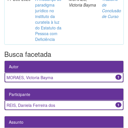
paradigma
Victoria Bayma
de
jurídico no
Conclusão
instituto da
de Curso
curatela à luz
do Estatuto da
Pessoa com
Deficiência
Busca facetada
Autor
MORAES, Victoria Bayma
1
Participante
REIS, Daniela Ferreira dos
1
Assunto