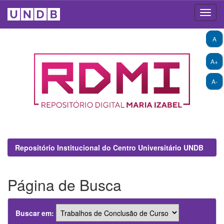
Skip
A
navigation
A+
A-
Repositório Institucional do Centro Universitário UNDB
Página de Busca
Buscar em: