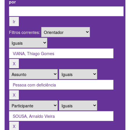
por
Filtros correntes: