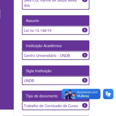
SANTOS, Karine de Jesus Alves
dos
Assunto
Lei no 13.146/15
1
Instituição Acadêmica
Centro Universitário - UNDB
1
Sigla Instituição
UNDB
1
Tipo de documento
Trabalho de Conclusão de Curso
1