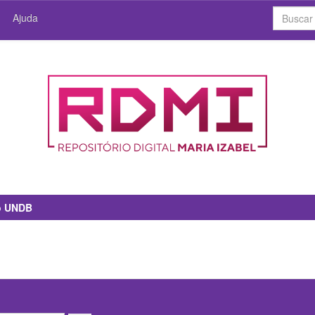
Ajuda
io UNDB