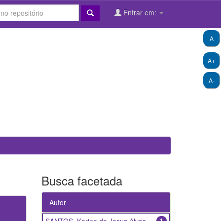
Entrar em:
A
A+
A-
Busca facetada
Autor
1