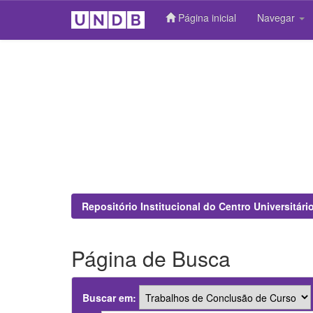
Página inicial
Navegar
Skip
navigation
Repositório Institucional do Centro Universitár
Página de Busca
Buscar em: