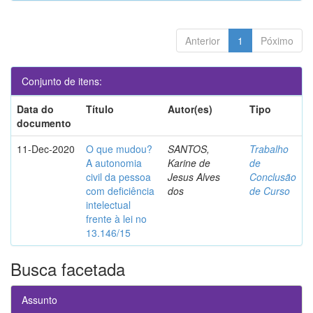
Anterior
1
Póximo
Conjunto de itens:
Data do
Título
Autor(es)
Tipo
documento
11-Dec-2020
O que mudou?
SANTOS,
Trabalho
A autonomia
Karine de
de
civil da pessoa
Jesus Alves
Conclusão
com deficiência
dos
de Curso
intelectual
frente à lei no
13.146/15
Busca facetada
Assunto