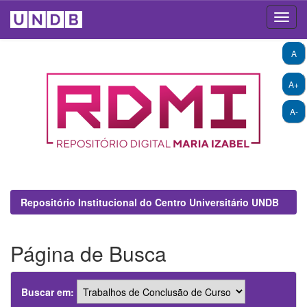
Skip
A
navigation
A+
A-
Repositório Institucional do Centro Universitário UNDB
Página de Busca
Buscar em: