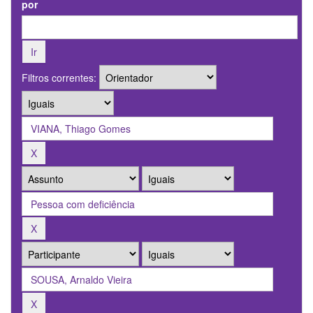
por
Filtros correntes: