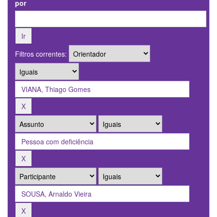
por
Filtros correntes: