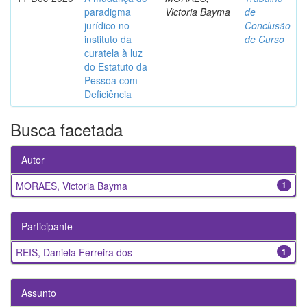
paradigma
Victoria Bayma
de
jurídico no
Conclusão
instituto da
de Curso
curatela à luz
do Estatuto da
Pessoa com
Deficiência
Busca facetada
Autor
MORAES, Victoria Bayma
1
Participante
REIS, Daniela Ferreira dos
1
Assunto