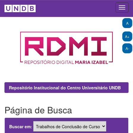
Skip
A
navigation
A+
A-
Repositório Institucional do Centro Universitário UNDB
Página de Busca
Buscar em: