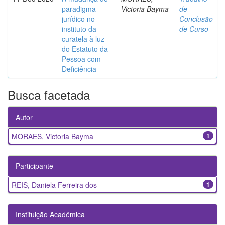
paradigma
Victoria Bayma
de
jurídico no
Conclusão
instituto da
de Curso
curatela à luz
do Estatuto da
Pessoa com
Deficiência
Busca facetada
Autor
MORAES, Victoria Bayma
1
Participante
REIS, Daniela Ferreira dos
1
Instituição Acadêmica