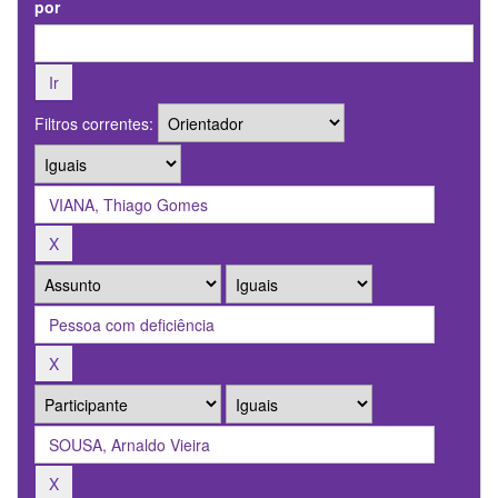
por
Filtros correntes: