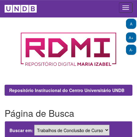
Skip
A
navigation
A+
A-
Repositório Institucional do Centro Universitário UNDB
Página de Busca
Buscar em: