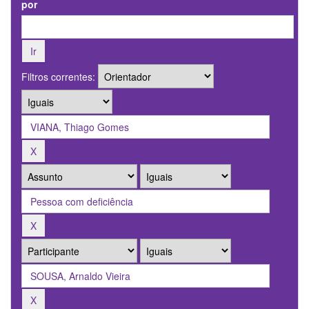
por
Filtros correntes: