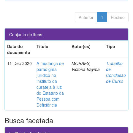
Anterior
1
Póximo
Conjunto de itens:
Data do
Título
Autor(es)
Tipo
documento
11-Dec-2020
A mudança de
MORAES,
Trabalho
paradigma
Victoria Bayma
de
jurídico no
Conclusão
instituto da
de Curso
curatela à luz
do Estatuto da
Pessoa com
Deficiência
Busca facetada