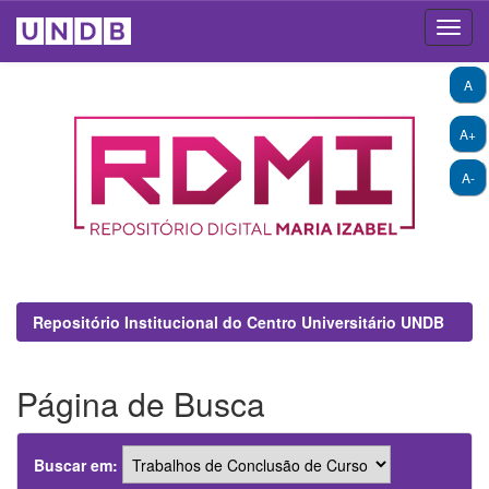
Skip
A
navigation
A+
A-
Repositório Institucional do Centro Universitário UNDB
Página de Busca
Buscar em: