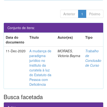
Anterior
1
Póximo
Conjunto de itens:
Data do
Título
Autor(es)
Tipo
documento
11-Dec-2020
A mudança de
MORAES,
Trabalho
paradigma
Victoria Bayma
de
jurídico no
Conclusão
instituto da
de Curso
curatela à luz
do Estatuto da
Pessoa com
Deficiência
Busca facetada