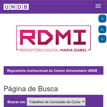
Skip
A
navigation
A+
A-
Repositório Institucional do Centro Universitário UNDB
Página de Busca
Buscar em: