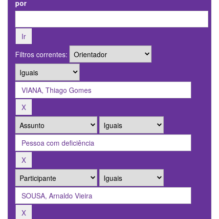
por
Filtros correntes: