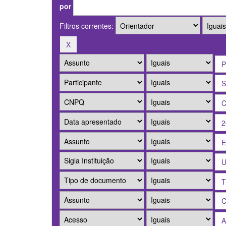
por
Filtros correntes: