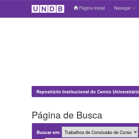
Página inicial
Navegar
Skip
navigation
Repositório Institucional do Centro Universitár
Página de Busca
Buscar em: