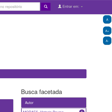
Entrar em:
A
A+
A-
Busca facetada
Autor
1