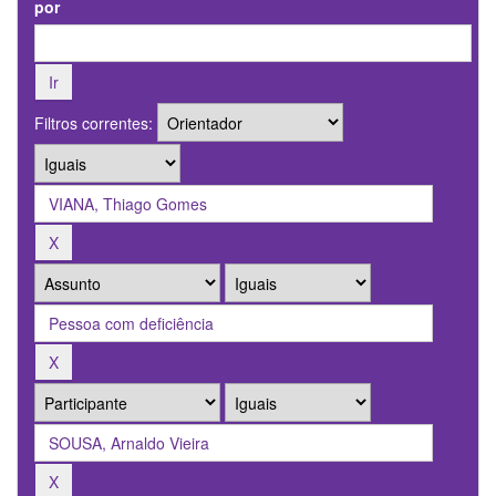
por
Filtros correntes: