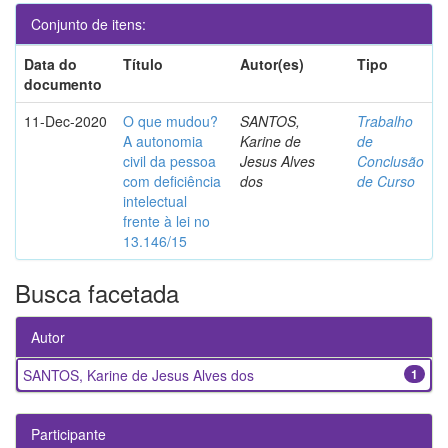
Conjunto de itens:
Data do
Título
Autor(es)
Tipo
documento
11-Dec-2020
O que mudou?
SANTOS,
Trabalho
A autonomia
Karine de
de
civil da pessoa
Jesus Alves
Conclusão
com deficiência
dos
de Curso
intelectual
frente à lei no
13.146/15
Busca facetada
Autor
SANTOS, Karine de Jesus Alves dos
1
Participante