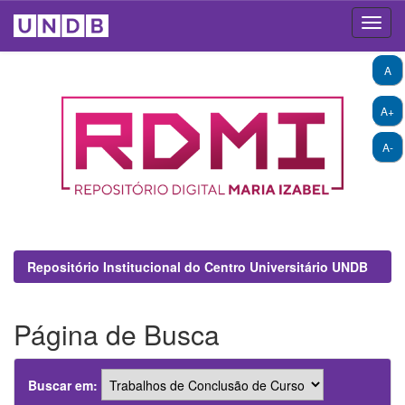
Skip
A
navigation
A+
A-
Repositório Institucional do Centro Universitário UNDB
Página de Busca
Buscar em: