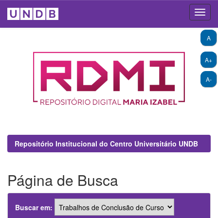
Skip
A
navigation
A+
A-
Repositório Institucional do Centro Universitário UNDB
Página de Busca
Buscar em: