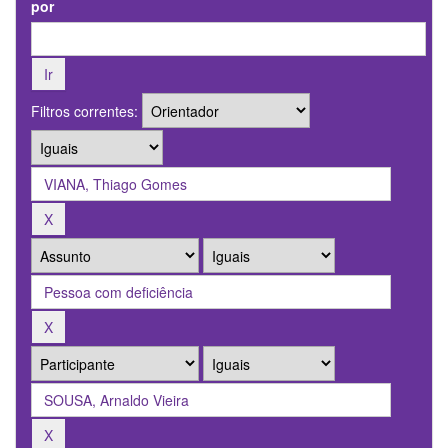
por
Filtros correntes: