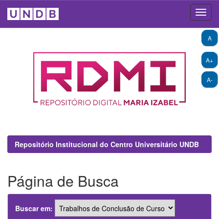
Skip
A
navigation
A+
A-
Repositório Institucional do Centro Universitário UNDB
Página de Busca
Buscar em: