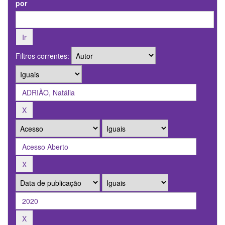
por
Filtros correntes: