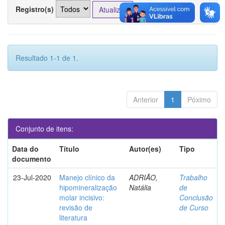
Registro(s)
Resultado 1-1 de 1.
Anterior
1
Póximo
Conjunto de itens:
Data do
Título
Autor(es)
Tipo
documento
23-Jul-2020
Manejo clínico da
ADRIÃO,
Trabalho
hipomineralização
Natália
de
molar incisivo:
Conclusão
revisão de
de Curso
literatura