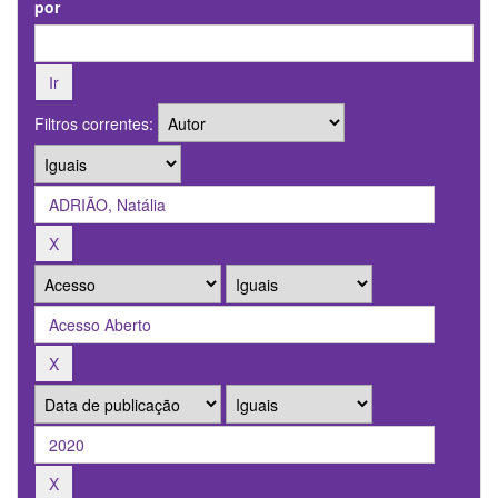
por
Filtros correntes: