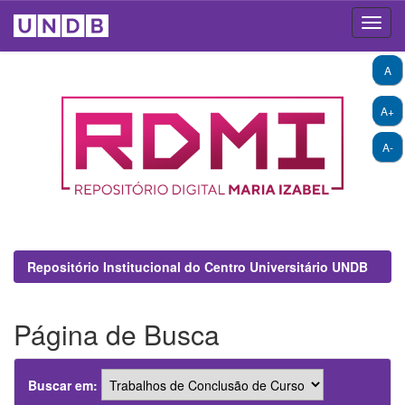
Skip
A
navigation
A+
A-
Repositório Institucional do Centro Universitário UNDB
Página de Busca
Buscar em: