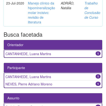
23-Jul-2020
Manejo clínico da
ADRIÃO,
Trabalho
hipomineralização
Natália
de
molar incisivo:
Conclusão
revisão de
de Curso
literatura
Busca facetada
Orientador
CANTANHEDE, Luana Martins
1
Participante
CANTANHEDE, Luana Martins
1
NEVES, Pierre Adriano Moreno
1
Assunto