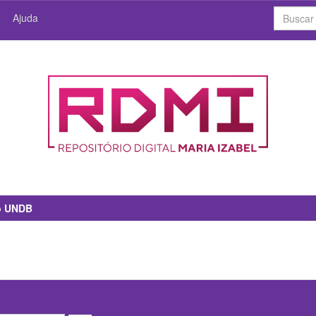
Ajuda
io UNDB