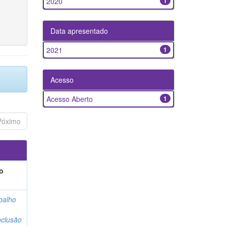
2020
1
Data apresentado
2021
1
Acesso
Acesso Aberto
1
Póximo
o
balho
clusão