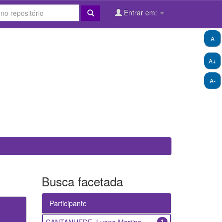
Entrar em:
A
A+
A-
Busca facetada
Participante
1