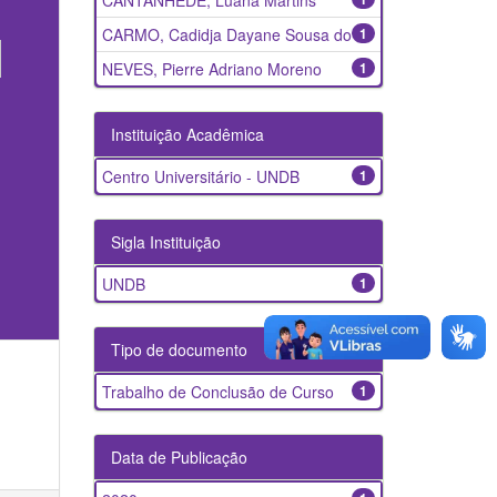
CANTANHEDE, Luana Martins
CARMO, Cadidja Dayane Sousa do
1
NEVES, Pierre Adriano Moreno
1
Instituição Acadêmica
Centro Universitário - UNDB
1
Sigla Instituição
UNDB
1
Tipo de documento
Trabalho de Conclusão de Curso
1
Data de Publicação