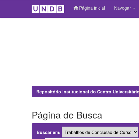
Página inicial
Navegar
Skip
navigation
Repositório Institucional do Centro Universitár
Página de Busca
Buscar em: