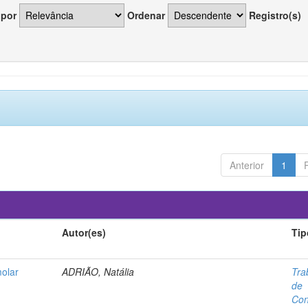
 por
Ordenar
Registro(s)
Anterior
1
Autor(es)
Tip
molar
ADRIÃO, Natália
Tra
de
Con