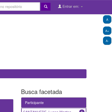
Entrar em:
A
A+
A-
Busca facetada
Participante
1