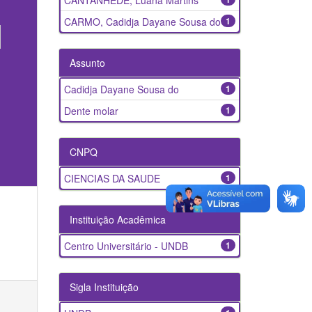
CANTANHEDE, Luana Martins
CARMO, Cadidja Dayane Sousa do
1
Assunto
Cadidja Dayane Sousa do
1
Dente molar
1
CNPQ
CIENCIAS DA SAUDE
1
Instituição Acadêmica
Centro Universitário - UNDB
1
Sigla Instituição