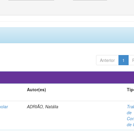
Anterior
1
Autor(es)
Tip
molar
ADRIÃO, Natália
Tra
de
Con
de 