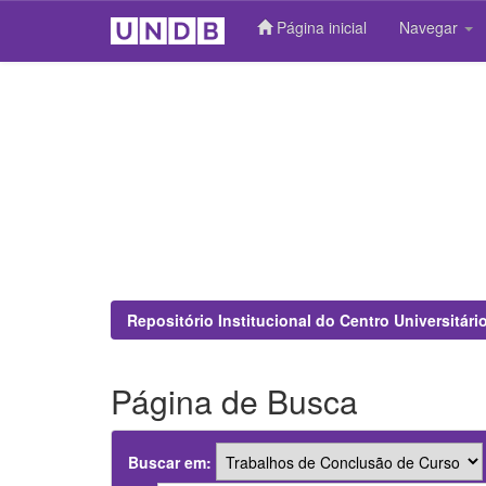
Página inicial
Navegar
Skip
navigation
Repositório Institucional do Centro Universitár
Página de Busca
Buscar em: