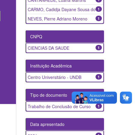
CANTANHEDE, Luana Martins
CARMO, Cadidja Dayane Sousa do
1
NEVES, Pierre Adriano Moreno
1
CNPQ
CIENCIAS DA SAUDE
1
Instituição Acadêmica
Centro Universitário - UNDB
1
Tipo de documento
Trabalho de Conclusão de Curso
1
Data apresentado