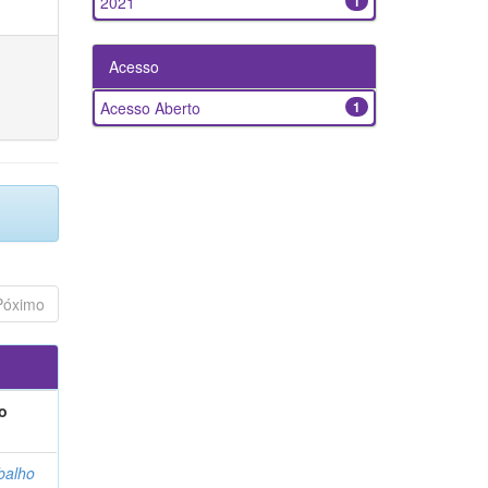
2021
1
Acesso
Acesso Aberto
1
Póximo
o
balho