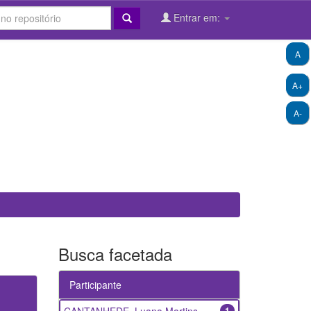
Entrar em:
A
A+
A-
Busca facetada
Participante
1