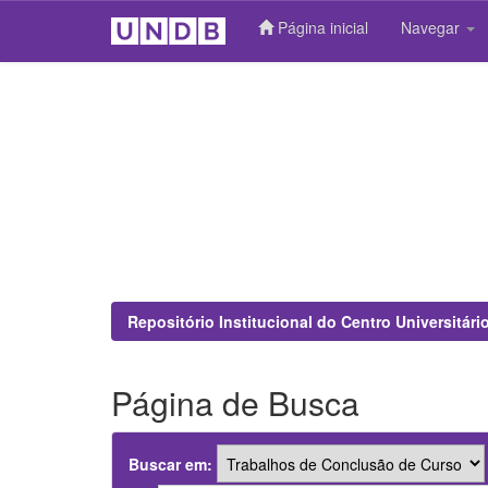
Página inicial
Navegar
Skip
navigation
Repositório Institucional do Centro Universitár
Página de Busca
Buscar em: