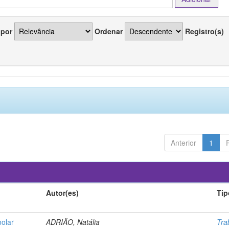
 por
Ordenar
Registro(s)
Anterior
1
Autor(es)
Tip
molar
ADRIÃO, Natália
Tra