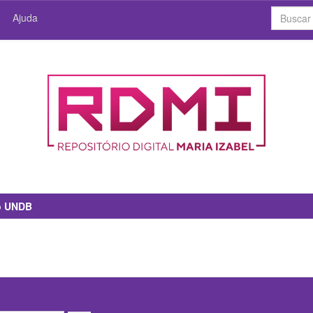
Ajuda
io UNDB