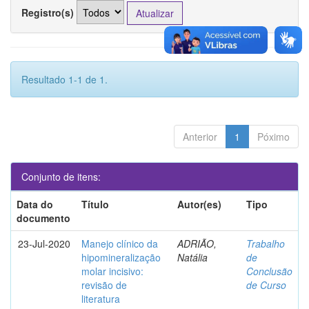
Registro(s)
Resultado 1-1 de 1.
Anterior
1
Póximo
Conjunto de itens:
Data do
Título
Autor(es)
Tipo
documento
23-Jul-2020
Manejo clínico da
ADRIÃO,
Trabalho
hipomineralização
Natália
de
molar incisivo:
Conclusão
revisão de
de Curso
literatura