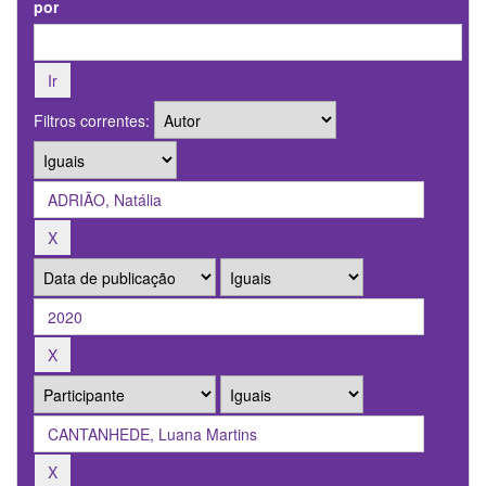
por
Filtros correntes: