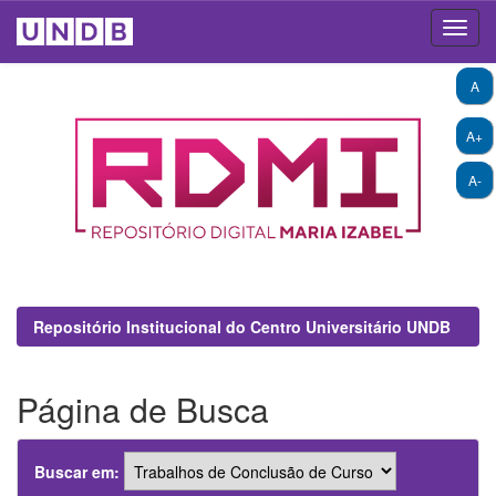
Skip
A
navigation
A+
A-
Repositório Institucional do Centro Universitário UNDB
Página de Busca
Buscar em: