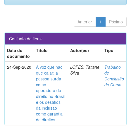
Anterior
1
Póximo
Conjunto de itens:
Data do
Título
Autor(es)
Tipo
documento
24-Sep-2020
A voz que não
LOPES, Tatiane
Trabalho
que calar: a
Silva
de
pessoa surda
Conclusão
como
de Curso
operadora do
direito no Brasil
e os desafios
da inclusão
como garantia
de direitos