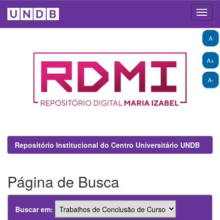
Skip
A
navigation
A+
A-
Repositório Institucional do Centro Universitário UNDB
Página de Busca
Buscar em: