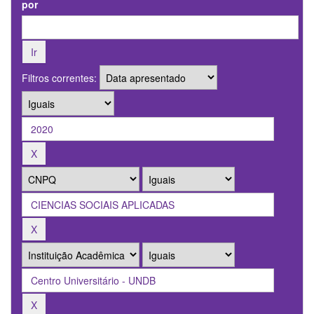
por
Filtros correntes: