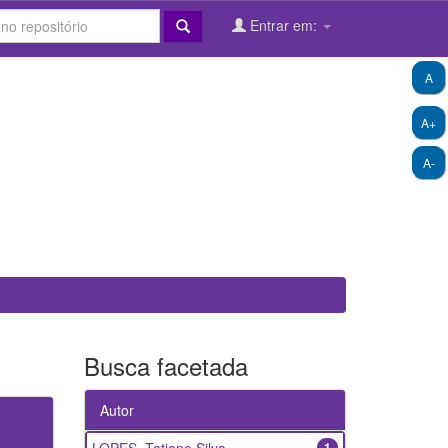
Entrar em:
A
A+
A-
Busca facetada
Autor
1