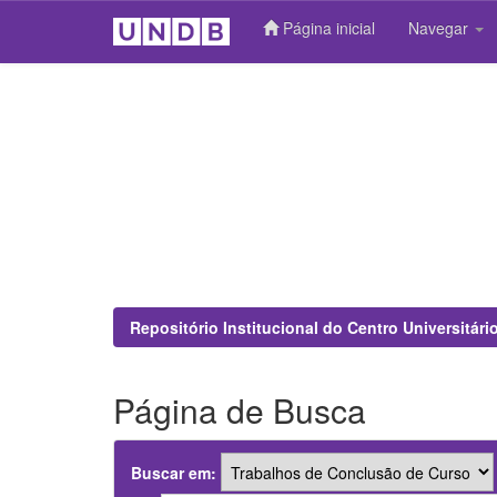
Página inicial
Navegar
Skip
navigation
Repositório Institucional do Centro Universitár
Página de Busca
Buscar em: