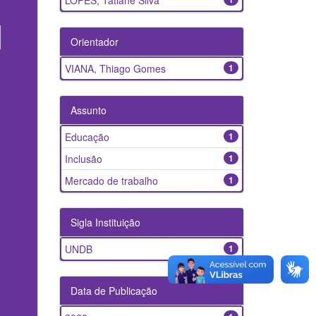
LOPES, Tatiane Silva
Orientador
VIANA, Thiago Gomes
1
Assunto
Educação
1
Inclusão
1
Mercado de trabalho
1
Sigla Instituição
UNDB
1
Data de Publicação