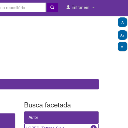
Entrar em:
A
A+
A-
Busca facetada
Autor
1