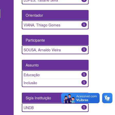
LOPES, Tatiane Silva
Orientador
VIANA, Thiago Gomes
1
Participante
SOUSA, Arnaldo Vieira
1
Assunto
Educação
1
Inclusão
1
Sigla Instituição
UNDB
1