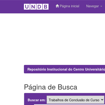
Página inicial
Navegar
Skip
navigation
Repositório Institucional do Centro Universitár
Página de Busca
Buscar em: