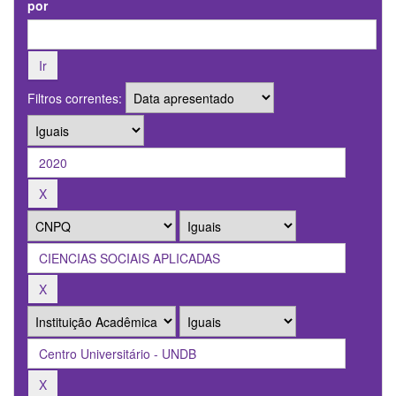
por
Filtros correntes: