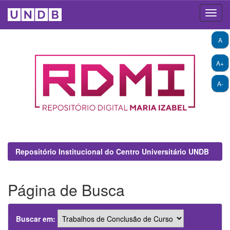
Skip
A
navigation
A+
A-
Repositório Institucional do Centro Universitário UNDB
Página de Busca
Buscar em: