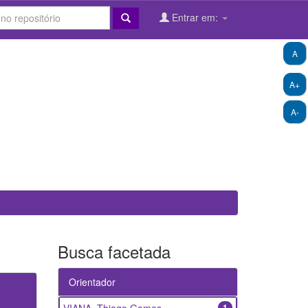
Entrar em:
A
A+
A-
Busca facetada
Orientador
1