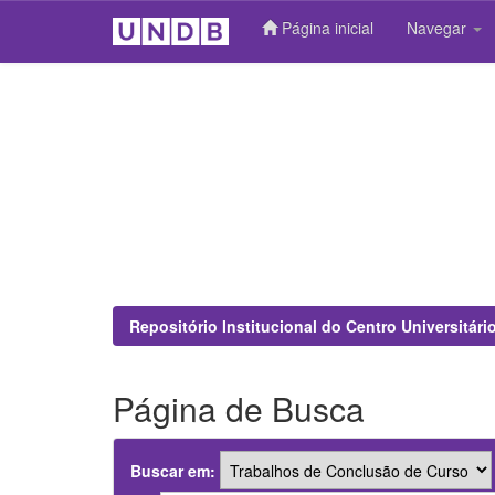
Página inicial
Navegar
Skip
navigation
Repositório Institucional do Centro Universitár
Página de Busca
Buscar em: