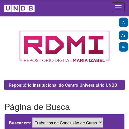
Skip
A
navigation
A+
A-
Repositório Institucional do Centro Universitário UNDB
Página de Busca
Buscar em: