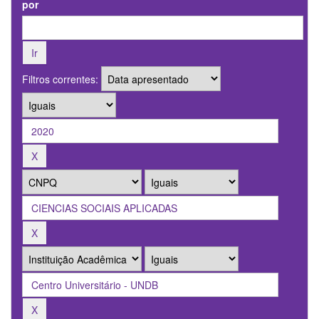
por
Filtros correntes: