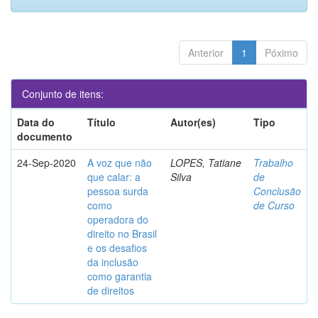
Anterior
1
Póximo
Conjunto de itens:
Data do
Título
Autor(es)
Tipo
documento
24-Sep-2020
A voz que não
LOPES, Tatiane
Trabalho
que calar: a
Silva
de
pessoa surda
Conclusão
como
de Curso
operadora do
direito no Brasil
e os desafios
da inclusão
como garantia
de direitos