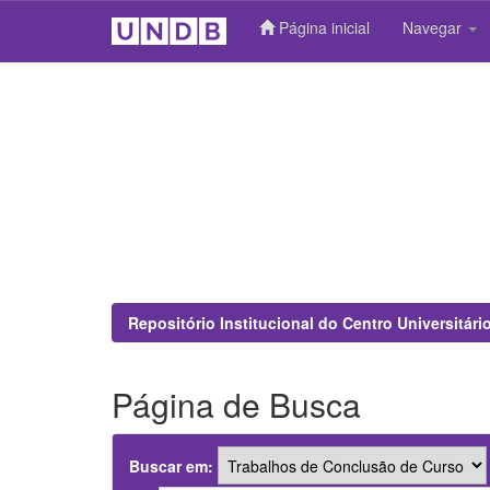
Página inicial
Navegar
Skip
navigation
Repositório Institucional do Centro Universitár
Página de Busca
Buscar em: