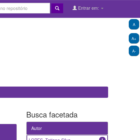
Entrar em:
A
A+
A-
Busca facetada
Autor
1