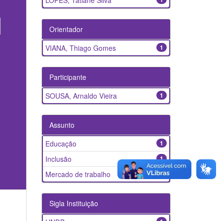
LOPES, Tatiane Silva
Orientador
VIANA, Thiago Gomes
1
Participante
SOUSA, Arnaldo Vieira
1
Assunto
Educação
1
Inclusão
1
Mercado de trabalho
1
Sigla Instituição