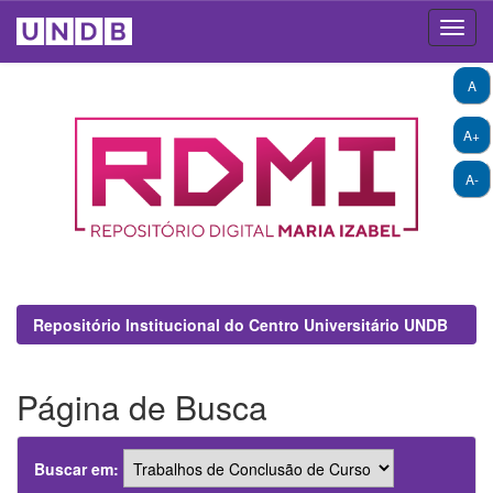
Skip
A
navigation
A+
A-
Repositório Institucional do Centro Universitário UNDB
Página de Busca
Buscar em: