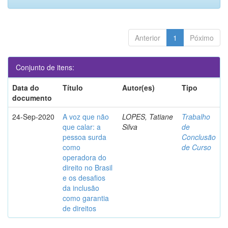
Anterior
1
Póximo
Conjunto de itens:
Data do
Título
Autor(es)
Tipo
documento
24-Sep-2020
A voz que não
LOPES, Tatiane
Trabalho
que calar: a
Silva
de
pessoa surda
Conclusão
como
de Curso
operadora do
direito no Brasil
e os desafios
da inclusão
como garantia
de direitos