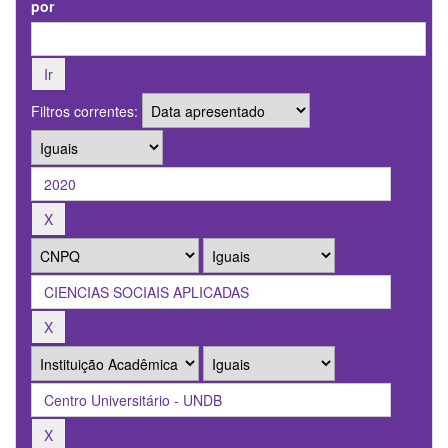
por
Filtros correntes: