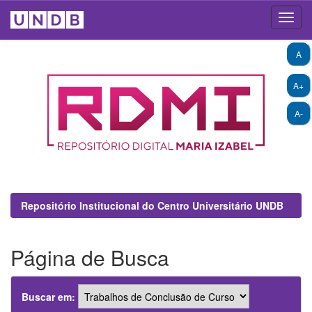
Skip
A
navigation
A+
A-
Repositório Institucional do Centro Universitário UNDB
Página de Busca
Buscar em: