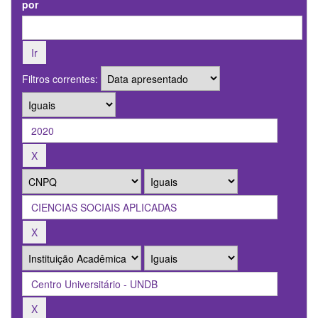
por
Filtros correntes: