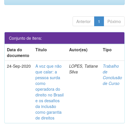
Anterior
1
Póximo
Conjunto de itens:
Data do
Título
Autor(es)
Tipo
documento
24-Sep-2020
A voz que não
LOPES, Tatiane
Trabalho
que calar: a
Silva
de
pessoa surda
Conclusão
como
de Curso
operadora do
direito no Brasil
e os desafios
da inclusão
como garantia
de direitos