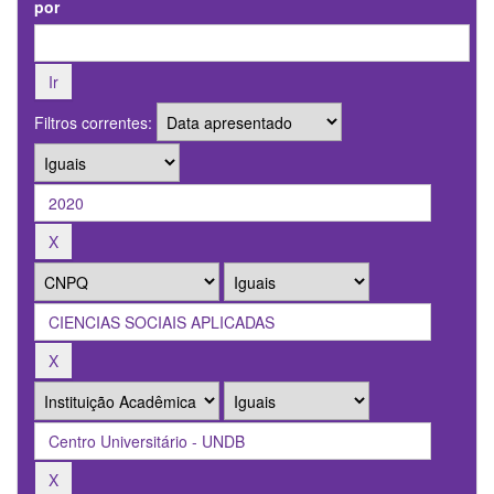
por
Filtros correntes: