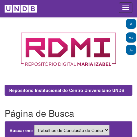
Skip
A
navigation
A+
A-
Repositório Institucional do Centro Universitário UNDB
Página de Busca
Buscar em: