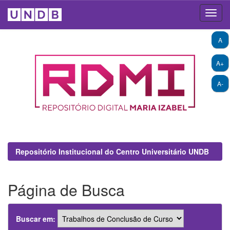
Skip
A
navigation
A+
A-
Repositório Institucional do Centro Universitário UNDB
Página de Busca
Buscar em: