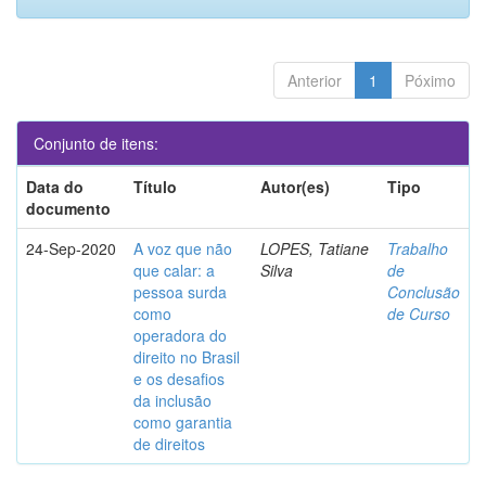
Anterior
1
Póximo
Conjunto de itens:
Data do
Título
Autor(es)
Tipo
documento
24-Sep-2020
A voz que não
LOPES, Tatiane
Trabalho
que calar: a
Silva
de
pessoa surda
Conclusão
como
de Curso
operadora do
direito no Brasil
e os desafios
da inclusão
como garantia
de direitos