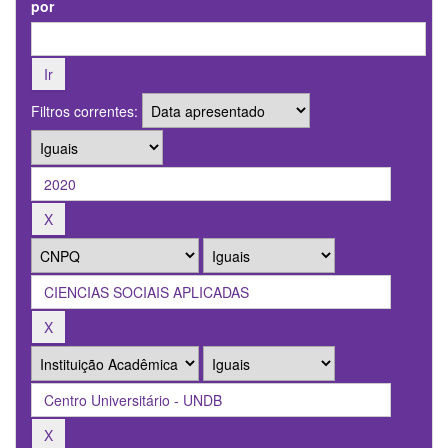
por
Filtros correntes: