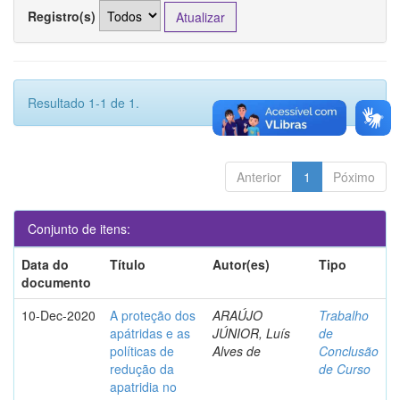
Registro(s)
Resultado 1-1 de 1.
Anterior
1
Póximo
Conjunto de itens:
Data do
Título
Autor(es)
Tipo
documento
10-Dec-2020
A proteção dos
ARAÚJO
Trabalho
apátridas e as
JÚNIOR, Luís
de
políticas de
Alves de
Conclusão
redução da
de Curso
apatridia no