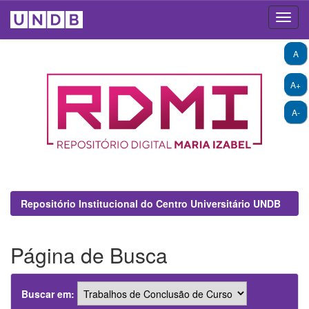
Skip
A
navigation
A+
A-
Repositório Institucional do Centro Universitário UNDB
Página de Busca
Buscar em: