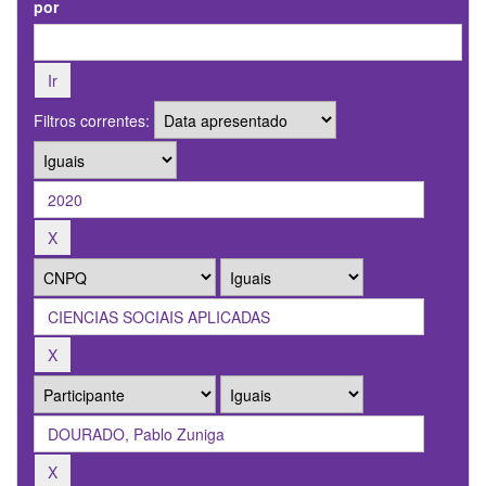
por
Filtros correntes: