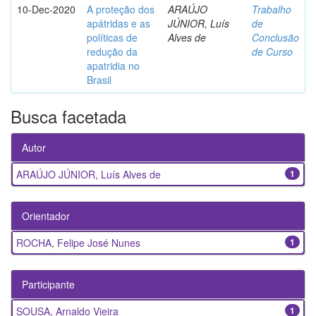
10-Dec-2020
A proteção dos
ARAÚJO
Trabalho
apátridas e as
JÚNIOR, Luís
de
políticas de
Alves de
Conclusão
redução da
de Curso
apatridia no
Brasil
Busca facetada
Autor
ARAÚJO JÚNIOR, Luís Alves de
1
Orientador
ROCHA, Felipe José Nunes
1
Participante
SOUSA, Arnaldo Vieira
1