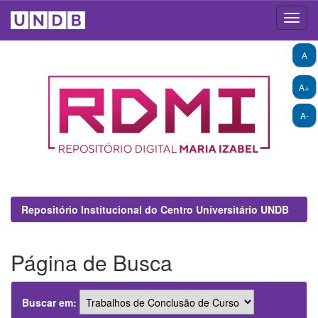
Skip
A
navigation
A+
A-
Repositório Institucional do Centro Universitário UNDB
Página de Busca
Buscar em: