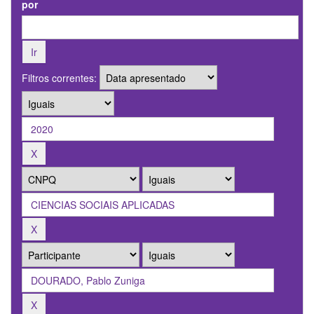
por
Filtros correntes: