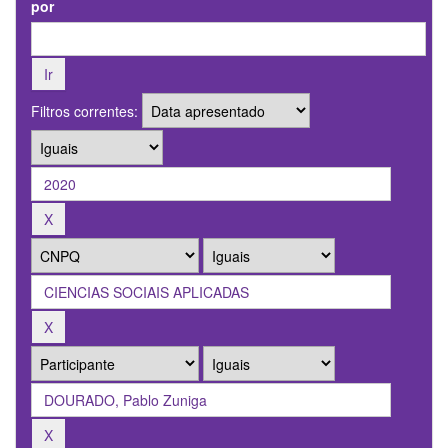
por
Filtros correntes: