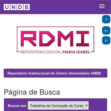
Skip
A
navigation
A+
A-
Repositório Institucional do Centro Universitário UNDB
Página de Busca
Buscar em: