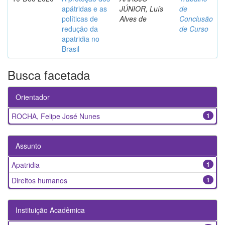
apátridas e as
JÚNIOR, Luís
de
políticas de
Alves de
Conclusão
redução da
de Curso
apatridia no
Brasil
Busca facetada
Orientador
ROCHA, Felipe José Nunes
1
Assunto
Apatridia
1
Direitos humanos
1
Instituição Acadêmica