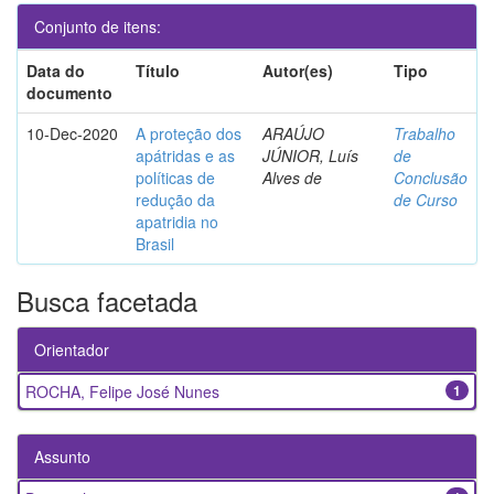
Conjunto de itens:
Data do
Título
Autor(es)
Tipo
documento
10-Dec-2020
A proteção dos
ARAÚJO
Trabalho
apátridas e as
JÚNIOR, Luís
de
políticas de
Alves de
Conclusão
redução da
de Curso
apatridia no
Brasil
Busca facetada
Orientador
ROCHA, Felipe José Nunes
1
Assunto