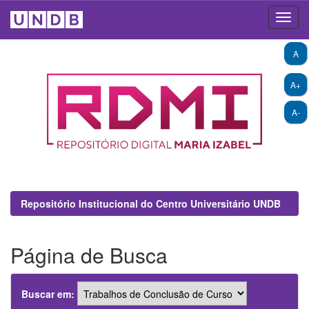
Skip
A
navigation
A+
A-
Repositório Institucional do Centro Universitário UNDB
Página de Busca
Buscar em: