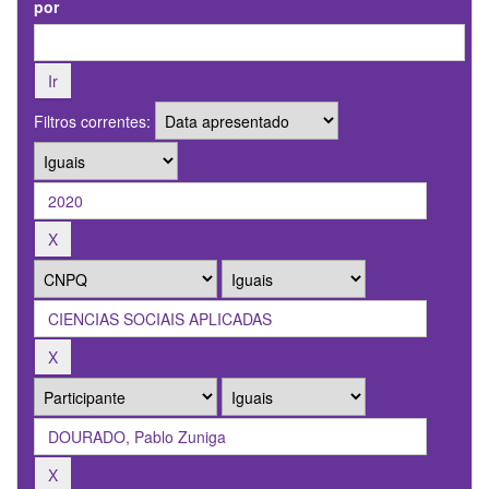
por
Filtros correntes: