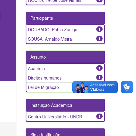
ROCHA, Felipe José Nunes
Participante
DOURADO, Pablo Zuniga
1
SOUSA, Arnaldo Vieira
1
Assunto
Apatridia
1
Direitos humanos
1
Lei de Migração
1
Instituição Acadêmica
Centro Universitário - UNDB
1
Sigla Instituição