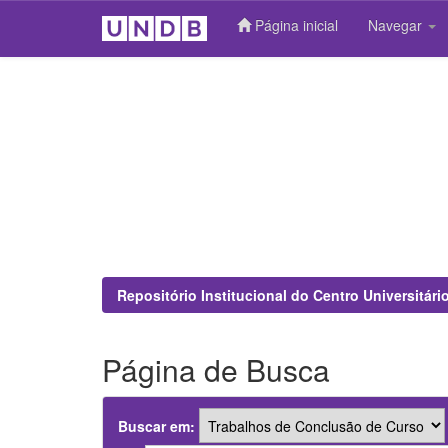
Página inicial
Navegar
Skip
navigation
Repositório Institucional do Centro Universitár
Página de Busca
Buscar em: