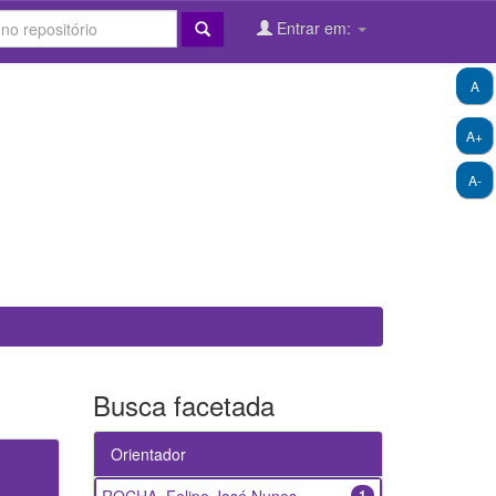
Entrar em:
A
A+
A-
Busca facetada
Orientador
1