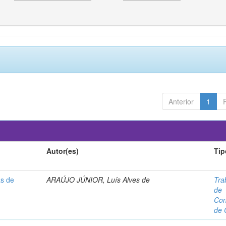
Anterior
1
Autor(es)
Tip
as de
ARAÚJO JÚNIOR, Luís Alves de
Tra
de
Con
de 