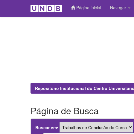
Página inicial
Navegar
Skip
navigation
Repositório Institucional do Centro Universitár
Página de Busca
Buscar em: