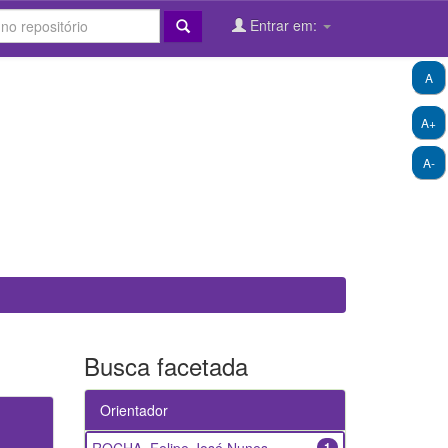
Entrar em:
A
A+
A-
Busca facetada
Orientador
1