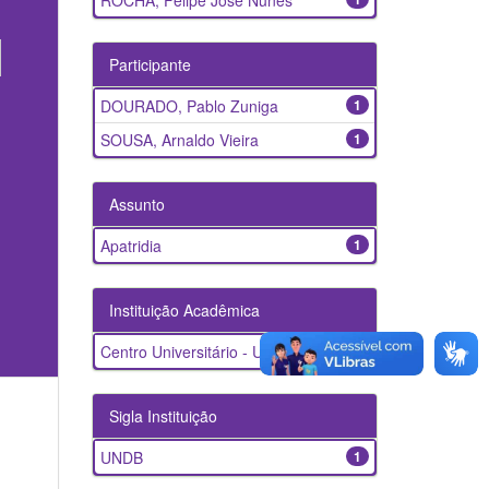
ROCHA, Felipe José Nunes
Participante
DOURADO, Pablo Zuniga
1
SOUSA, Arnaldo Vieira
1
Assunto
Apatridia
1
Instituição Acadêmica
Centro Universitário - UNDB
1
Sigla Instituição
UNDB
1