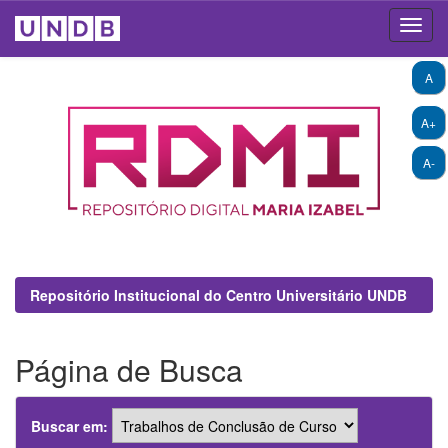
Skip
A
navigation
A+
A-
Repositório Institucional do Centro Universitário UNDB
Página de Busca
Buscar em: