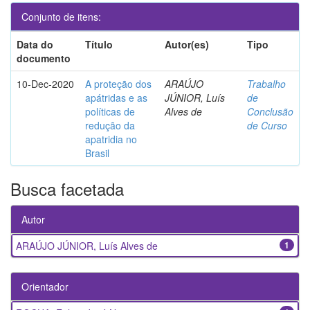
Conjunto de itens:
Data do
Título
Autor(es)
Tipo
documento
10-Dec-2020
A proteção dos
ARAÚJO
Trabalho
apátridas e as
JÚNIOR, Luís
de
políticas de
Alves de
Conclusão
redução da
de Curso
apatridia no
Brasil
Busca facetada
Autor
ARAÚJO JÚNIOR, Luís Alves de
1
Orientador