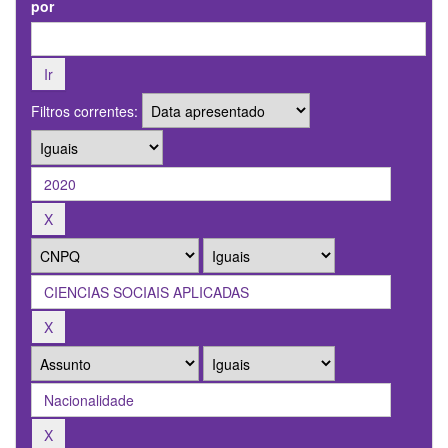
por
Filtros correntes: