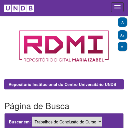
Skip
A
navigation
A+
A-
Repositório Institucional do Centro Universitário UNDB
Página de Busca
Buscar em: