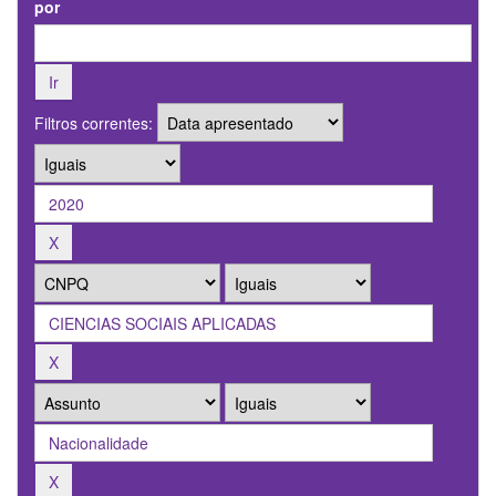
por
Filtros correntes: