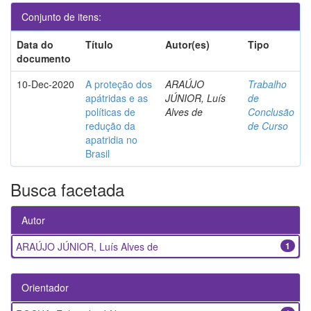
Conjunto de itens:
Data do
Título
Autor(es)
Tipo
documento
10-Dec-2020
A proteção dos
ARAÚJO
Trabalho
apátridas e as
JÚNIOR, Luís
de
políticas de
Alves de
Conclusão
redução da
de Curso
apatridia no
Brasil
Busca facetada
Autor
ARAÚJO JÚNIOR, Luís Alves de
1
Orientador