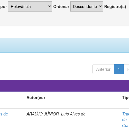
 por
Ordenar
Registro(s)
Anterior
1
Autor(es)
Tip
as de
ARAÚJO JÚNIOR, Luís Alves de
Tra
de
Con