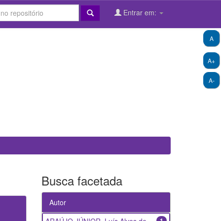
Entrar em:
A
A+
A-
Busca facetada
Autor
1