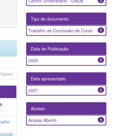
Centro Universitário - UNDB
1
Tipo de documento
Trabalho de Conclusão de Curso
1
Data de Publicação
2020
1
Póximo
Data apresentado
2021
1
o
Acesso
Acesso Aberto
1
balho
clusão