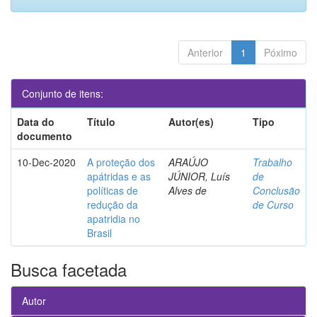
Anterior
1
Póximo
Conjunto de itens:
Data do
Título
Autor(es)
Tipo
documento
10-Dec-2020
A proteção dos
ARAÚJO
Trabalho
apátridas e as
JÚNIOR, Luís
de
políticas de
Alves de
Conclusão
redução da
de Curso
apatridia no
Brasil
Busca facetada
Autor