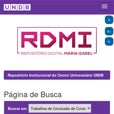
Skip
A
navigation
A+
A-
Repositório Institucional do Centro Universitário UNDB
Página de Busca
Buscar em: