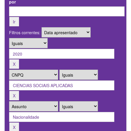
por
Filtros correntes: