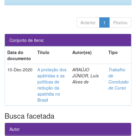
Anterior
1
Póximo
Conjunto de itens:
Data do
Título
Autor(es)
Tipo
documento
10-Dec-2020
A proteção dos
ARAÚJO
Trabalho
apátridas e as
JÚNIOR, Luís
de
políticas de
Alves de
Conclusão
redução da
de Curso
apatridia no
Brasil
Busca facetada
Autor