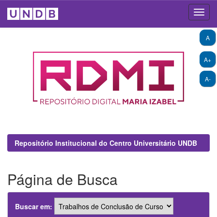
Skip
A
navigation
A+
A-
Repositório Institucional do Centro Universitário UNDB
Página de Busca
Buscar em: