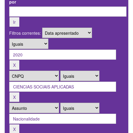
por
Filtros correntes: