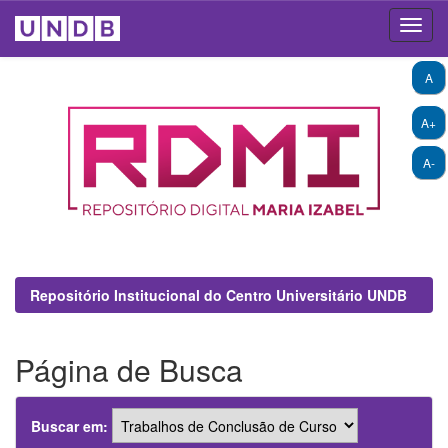
Skip
A
navigation
A+
A-
Repositório Institucional do Centro Universitário UNDB
Página de Busca
Buscar em: