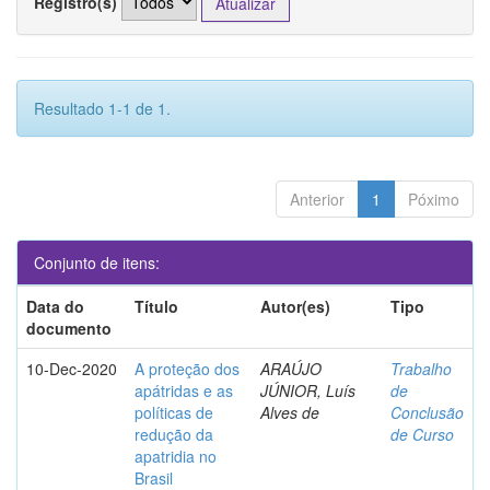
Registro(s)
Resultado 1-1 de 1.
Anterior
1
Póximo
Conjunto de itens:
Data do
Título
Autor(es)
Tipo
documento
10-Dec-2020
A proteção dos
ARAÚJO
Trabalho
apátridas e as
JÚNIOR, Luís
de
políticas de
Alves de
Conclusão
redução da
de Curso
apatridia no
Brasil