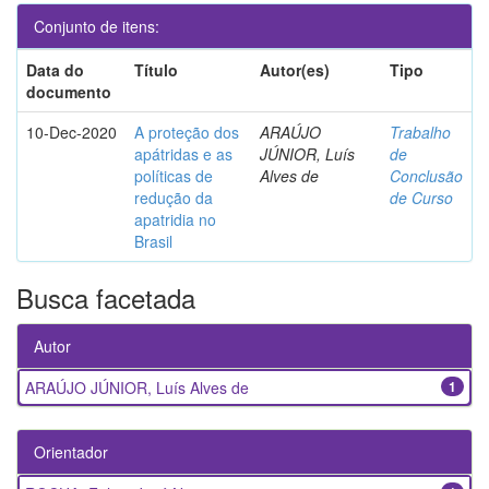
Conjunto de itens:
Data do
Título
Autor(es)
Tipo
documento
10-Dec-2020
A proteção dos
ARAÚJO
Trabalho
apátridas e as
JÚNIOR, Luís
de
políticas de
Alves de
Conclusão
redução da
de Curso
apatridia no
Brasil
Busca facetada
Autor
ARAÚJO JÚNIOR, Luís Alves de
1
Orientador