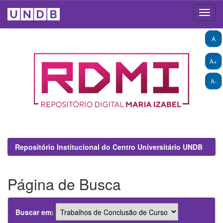
Skip
A
navigation
A+
A-
Repositório Institucional do Centro Universitário UNDB
Página de Busca
Buscar em: