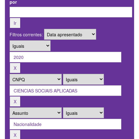
por
Filtros correntes: