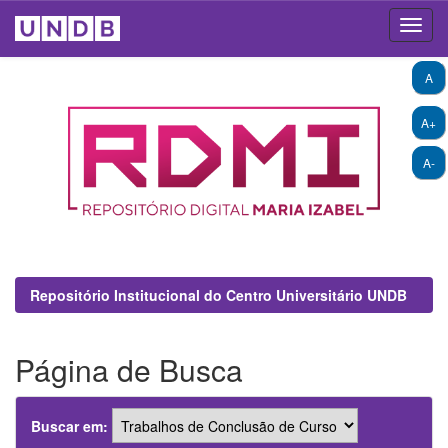
Skip
A
navigation
A+
A-
Repositório Institucional do Centro Universitário UNDB
Página de Busca
Buscar em: