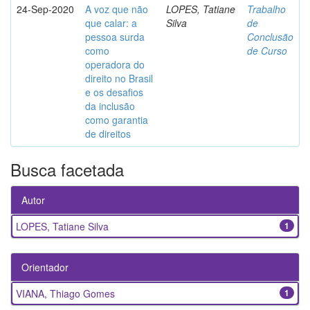
24-Sep-2020
A voz que não
LOPES, Tatiane
Trabalho
que calar: a
Silva
de
pessoa surda
Conclusão
como
de Curso
operadora do
direito no Brasil
e os desafios
da inclusão
como garantia
de direitos
Busca facetada
Autor
LOPES, Tatiane Silva
1
Orientador
VIANA, Thiago Gomes
1