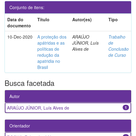
Conjunto de itens:
Data do
Título
Autor(es)
Tipo
documento
10-Dec-2020
A proteção dos
ARAÚJO
Trabalho
apátridas e as
JÚNIOR, Luís
de
políticas de
Alves de
Conclusão
redução da
de Curso
apatridia no
Brasil
Busca facetada
Autor
ARAÚJO JÚNIOR, Luís Alves de
1
Orientador